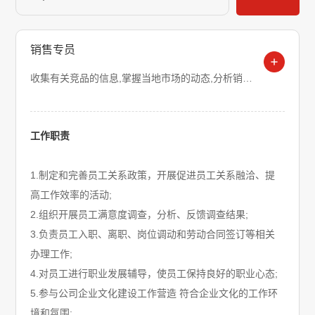
销售专员
收集有关竞品的信息,掌握当地市场的动态,分析销售和市场竞争发展状况,提出改进方案和措施...
工作职责
1.制定和完善员工关系政策，开展促进员工关系融洽、提
高工作效率的活动;
2.组织开展员工满意度调查，分析、反馈调查结果;
3.负责员工入职、离职、岗位调动和劳动合同签订等相关
办理工作;
4.对员工进行职业发展辅导，使员工保持良好的职业心态;
5.参与公司企业文化建设工作营造 符合企业文化的工作环
境和氛围;